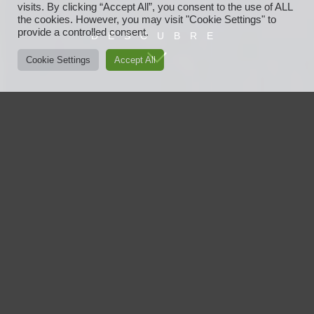
visits. By clicking “Accept All”, you consent to the use of ALL
the cookies. However, you may visit "Cookie Settings" to
provide a controlled consent.
DESCUBRE
Cookie Settings
Accept All
Javier Ayensa
Javier Ayensa es vanguardia, moda, nuevas tendencias
de tu cabello. Más de 27 años cuidando, dando color y
forma al cabello de todos aquellos que durante este
tiempo han dejado su imagen en sus manos.
Una experiencia que iniciaba cuando era un niño de la
mano del negocio familiar, una peluquería ubicada en
Pamplona, que le despertó ya desde pequeño el amor
por el arte de moldear el cabello.
Javier Ayensa se ha formado en Barcelona, Londres y