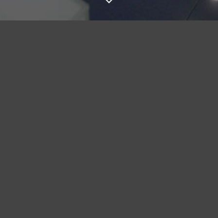
Aviso legal
El presente sitio web, incluyendo a título enunciativo pero no limitativo
su programación, edición, compilación, diseños, logotipos, texto y/o
gráficos, son propiedad de JAVIER AYENSA con CIF E31658107 y
domicilio en Trav. Francisco de Alesón nº 2 trasera, 31008 Pamplona
(Navarra – SPAIN), encontrándose protegidos por la normativa
nacional e internacional sobre propiedad intelectual e industrial. El
acceso por parte del usuario al sitio web no le otorga ningún derecho
de propiedad sobre los mismos.
El uso de denominaciones de terceros se encuentra autorizado
expresamente por JAVIER AYENSA, por lo que el prestador no se
responsabiliza de las controversias que sobre ellas pudieran
suscitarse al respecto, procediendo a su retirada inmediata tan pronto
tenga constancia fehaciente de las mismas.
Si ve en el sitio web cualquier contenido que pudiera vulnerar
derechos de propiedad intelectual e industrial, rogamos lo pongan en